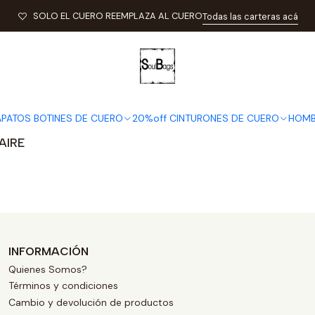
LA, MORRAL, ZAPATILLAS, CINTURONES EN CUERO DE HOMBRE
Bill
SOLO EL CUERO REEMPLAZA AL CUERO
Todas las carteras acá
Billeteras hombre
APATOS BOTINES DE CUERO
20%off CINTURONES DE CUERO
HOMB
AIRE
INFORMACIÓN
Quienes Somos?
Términos y condiciones
Cambio y devolución de productos