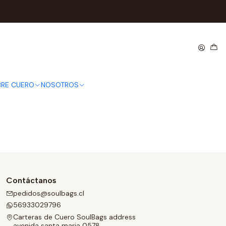
eteras hombre
RE CUERO
NOSOTROS
Contáctanos
pedidos@soulbags.cl
56933029796
Carteras de Cuero SoulBags address
avenida santa maria 0578