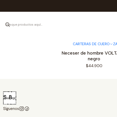
Inicio
MOCHI
CARTERAS DE CUERO
Z
|
Alfred by SoulBags
Agotado
Neceser de hombre VOLT
negro
$44.900
Síguenos