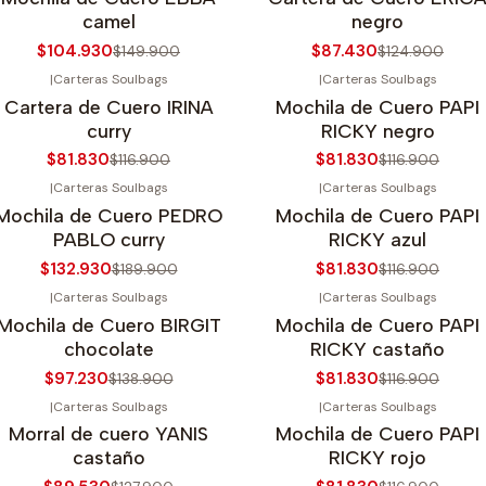
camel
negro
$104.930
$87.430
$149.900
$124.900
|
Carteras Soulbags
|
Carteras Soulbags
30%
OFF
-30%
OFF
Cartera de Cuero IRINA
Mochila de Cuero PAPI
curry
RICKY negro
$81.830
$81.830
$116.900
$116.900
|
Carteras Soulbags
|
Carteras Soulbags
30%
OFF
-30%
OFF
Mochila de Cuero PEDRO
Mochila de Cuero PAPI
PABLO curry
RICKY azul
$132.930
$81.830
$189.900
$116.900
|
Carteras Soulbags
|
Carteras Soulbags
30%
OFF
-30%
OFF
Mochila de Cuero BIRGIT
Mochila de Cuero PAPI
chocolate
RICKY castaño
$97.230
$81.830
$138.900
$116.900
|
Carteras Soulbags
|
Carteras Soulbags
30%
OFF
-30%
OFF
Morral de cuero YANIS
Mochila de Cuero PAPI
castaño
RICKY rojo