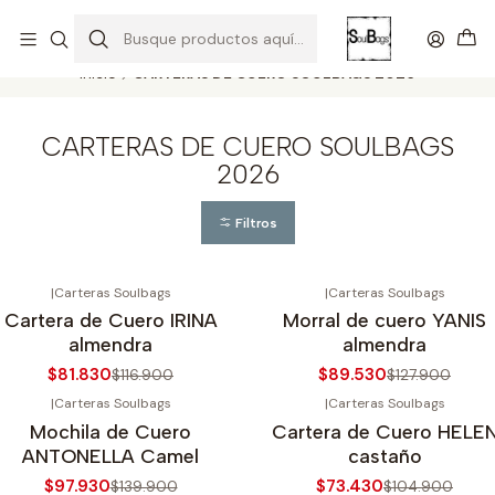
SOLO EL CUERO REEMPLAZA AL CUERO
Todas las carteras acá
Inicio
CARTERAS DE CUERO SOULBAGS 2026
CARTERAS DE CUERO SOULBAGS
2026
Filtros
|
Carteras Soulbags
|
Carteras Soulbags
30%
OFF
-30%
OFF
Cartera de Cuero IRINA
Morral de cuero YANIS
almendra
almendra
$81.830
$89.530
$116.900
$127.900
|
Carteras Soulbags
|
Carteras Soulbags
30%
OFF
-30%
OFF
Mochila de Cuero
Cartera de Cuero HELE
ANTONELLA Camel
castaño
$97.930
$73.430
$139.900
$104.900