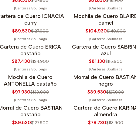
$89.530
$81.830
$127.900
$116.900
|
Carteras Soulbags
|
Carteras Soulbags
30%
OFF
-30%
OFF
artera de Cuero IGNACIA
Mochila de Cuero BLAIR
curry
camel
$89.530
$104.930
$127.900
$149.900
|
Carteras Soulbags
|
Carteras Soulbags
30%
OFF
-30%
OFF
Cartera de Cuero ERICA
Cartera de Cuero SABRI
castaño
azul
$87.430
$81.130
$124.900
$115.900
|
Carteras Soulbags
|
Carteras Soulbags
30%
OFF
-30%
OFF
Mochila de Cuero
Morral de Cuero BASTIA
ANTONELLA castaño
negro
$97.930
$89.530
$139.900
$127.900
|
Carteras Soulbags
|
Carteras Soulbags
30%
OFF
-30%
OFF
Morral de Cuero BASTIAN
Cartera de Cuero KARIN
castaño
almendra
$89.530
$79.730
$127.900
$113.900