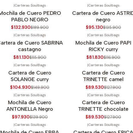
|
Carteras Soulbags
|
Carteras Soulbags
30%
OFF
-30%
OFF
Mochila de Cuero PEDRO
Cartera de Cuero ASTRI
PABLO NEGRO
negro
$132.930
$95.130
$189.900
$135.900
|
Carteras Soulbags
|
Carteras Soulbags
30%
OFF
-30%
OFF
artera de Cuero SABRINA
Mochila de Cuero PAPI
castagno
RICKY curry
$81.130
$81.830
$115.900
$116.900
|
Carteras SoulBags
|
Carteras Soulbags
30%
OFF
-30%
OFF
Cartera de Cuero
Cartera de Cuero
SOLANGE curry
TRINETTE camel
$104.930
$89.530
$149.900
$127.900
|
Carteras Soulbags
|
Carteras Soulbags
30%
OFF
-30%
OFF
Mochila de Cuero
Cartera de Cuero
ANTONELLA Negro
TRINETTE chocolate
$97.930
$89.530
$139.900
$127.900
|
Carteras Soulbags
|
Carteras Soulbags
30%
OFF
-30%
OFF
Mochila de Cuero EBBA
Cartera de Cuero ERIC