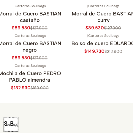
|
Carteras Soulbags
|
Carteras Soulbags
30%
OFF
-30%
OFF
Morral de Cuero BASTIAN
Morral de Cuero BASTIA
Agotado
castaño
curry
$89.530
$89.530
$127.900
$127.900
|
Carteras Soulbags
|
Carteras Soulbags
30%
OFF
-30%
OFF
Morral de Cuero BASTIAN
Bolso de cuero EDUARD
Agotado
negro
$149.730
$213.900
$89.530
$127.900
|
Carteras Soulbags
30%
OFF
Mochila de Cuero PEDRO
uevo
PABLO almendra
$132.930
$189.900