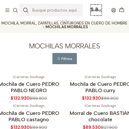
SOLO EL CUERO REEMPLAZA AL CUERO
Todas las carteras acá
Inicio
MOCHILA, MORRAL, ZAPATILLAS, CINTURONES EN CUERO DE HOMBRE
MOCHILAS MORRALES
MOCHILAS MORRALES
Filtros
|
Carteras Soulbags
|
Carteras Soulbags
30%
OFF
-30%
OFF
Mochila de Cuero PEDRO
Mochila de Cuero PEDR
PABLO NEGRO
PABLO curry
$132.930
$132.930
$189.900
$189.900
|
Carteras Soulbags
|
Carteras Soulbags
30%
OFF
-30%
OFF
Mochila de Cuero PEDRO
Morral de Cuero BASTIA
gotado
Agotado
PABLO castagno
chocolate
$132.930
$89.530
$189.900
$127.900