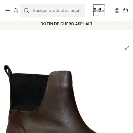
SOLO EL CUERO REEMPLAZA AL CUERO
Todas las carteras acá
Inicio
calzado-de-cuero
Todos los Calzados
BOTIN DE CUERO ASPHALT