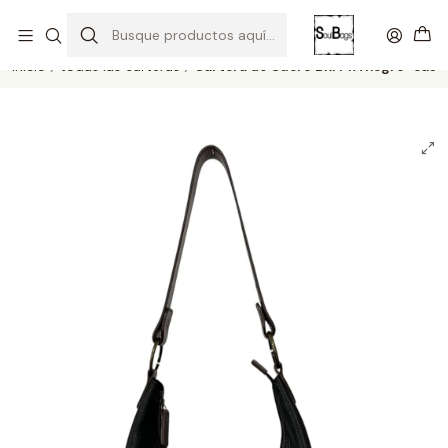
SOLO EL CUERO REEMPLAZA AL CUERO
Todas las carteras acá
Inicio
todas las carteras
Cartera de Cuero BRITTA negro-cas