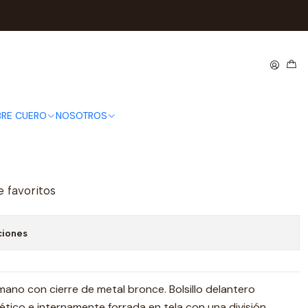
ero TRINETTE plata
uero TRINETTE plata
RE CUERO
NOSOTROS
e favoritos
ciones
ano con cierre de metal bronce. Bolsillo delantero
tico e internamente forrada en tela con una división