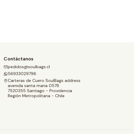
Contáctanos
pedidos@soulbags.cl
56933029796
Carteras de Cuero SoulBags address
avenida santa maria 0578
7520355 Santiago - Providencia
Región Metropolitana - Chile