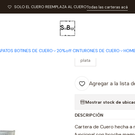
DE CUERO SOULBAGS 2026
Cuero Plata y Dorado
Cartera de Cu
SOLO EL CUERO REEMPLAZA AL CUERO
Todas las carteras acá
|
Cartera de C
APATOS BOTINES DE CUERO
20%off CINTURONES DE CUERO
HOMB
COLOR
plata
Agregar a la lista d
Mostrar stock de ubica
DESCRIPCIÓN
Cartera de Cuero hecha a m
funcional con broche magné