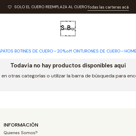
nicio
Especial Ofertas Navidad 2018
Especial Navidad 2018 Zapat
SOLO EL CUERO REEMPLAZA AL CUERO
Todas las carteras acá
Especial Navidad 2018 Zapato
APATOS BOTINES DE CUERO
20%off CINTURONES DE CUERO
HOMB
Todavía no hay productos disponibles aquí
en otras categorías o utilizar la barra de búsqueda para en
INFORMACIÓN
Quienes Somos?