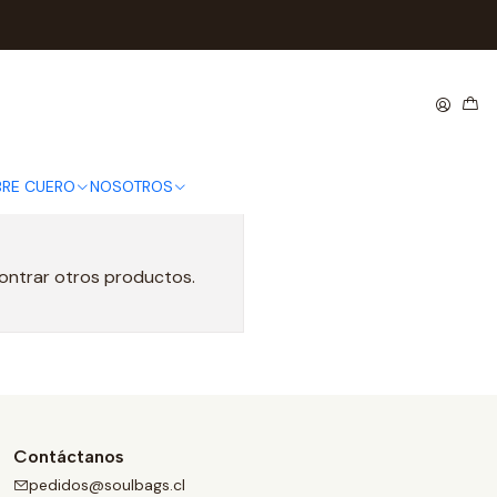
os
s
RE CUERO
NOSOTROS
contrar otros productos.
Contáctanos
pedidos@soulbags.cl