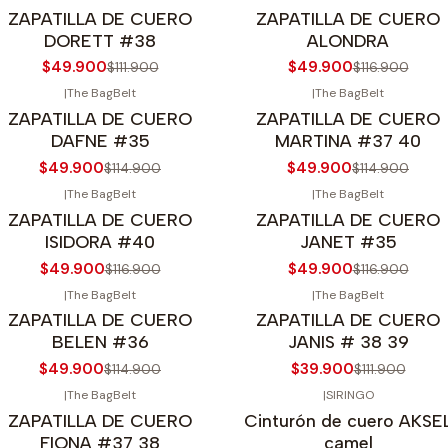
55%
OFF
-57%
OFF
ZAPATILLA DE CUERO
ZAPATILLA DE CUERO
gotado
Agotado
DORETT #38
ALONDRA
$49.900
$49.900
$111.900
$116.900
|
The BagBelt
|
The BagBelt
57%
OFF
-57%
OFF
ZAPATILLA DE CUERO
ZAPATILLA DE CUERO
DAFNE #35
MARTINA #37 40
$49.900
$49.900
$114.900
$114.900
|
The BagBelt
|
The BagBelt
57%
OFF
-57%
OFF
ZAPATILLA DE CUERO
ZAPATILLA DE CUERO
ISIDORA #40
JANET #35
$49.900
$49.900
$116.900
$116.900
|
The BagBelt
|
The BagBelt
57%
OFF
-64%
OFF
ZAPATILLA DE CUERO
ZAPATILLA DE CUERO
gotado
BELEN #36
JANIS # 38 39
$49.900
$39.900
$114.900
$111.900
|
The BagBelt
|
SIRINGO
55%
OFF
-20%
OFF
ZAPATILLA DE CUERO
Cinturón de cuero AKSE
FIONA #37 38
camel