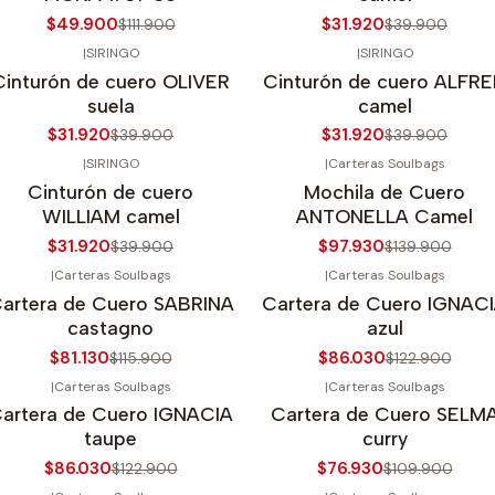
$49.900
$31.920
$111.900
$39.900
|
SIRINGO
|
SIRINGO
20%
OFF
-20%
OFF
Cinturón de cuero OLIVER
Cinturón de cuero ALFR
suela
camel
$31.920
$31.920
$39.900
$39.900
|
SIRINGO
|
Carteras Soulbags
20%
OFF
-30%
OFF
Cinturón de cuero
Mochila de Cuero
WILLIAM camel
ANTONELLA Camel
$31.920
$97.930
$39.900
$139.900
|
Carteras Soulbags
|
Carteras Soulbags
30%
OFF
-30%
OFF
artera de Cuero SABRINA
Cartera de Cuero IGNAC
Agotado
castagno
azul
$81.130
$86.030
$115.900
$122.900
|
Carteras Soulbags
|
Carteras Soulbags
30%
OFF
-30%
OFF
artera de Cuero IGNACIA
Cartera de Cuero SELM
gotado
Agotado
taupe
curry
$86.030
$76.930
$122.900
$109.900