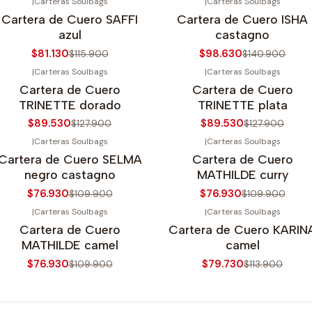
|
Carteras Soulbags
|
Carteras Soulbags
30%
OFF
-30%
OFF
Cartera de Cuero SAFFI
Cartera de Cuero ISHA
gotado
Agotado
azul
castagno
$81.130
$98.630
$115.900
$140.900
|
Carteras Soulbags
|
Carteras Soulbags
30%
OFF
-30%
OFF
Cartera de Cuero
Cartera de Cuero
gotado
Agotado
TRINETTE dorado
TRINETTE plata
$89.530
$89.530
$127.900
$127.900
|
Carteras Soulbags
|
Carteras Soulbags
30%
OFF
-30%
OFF
Cartera de Cuero SELMA
Cartera de Cuero
gotado
Agotado
negro castagno
MATHILDE curry
$76.930
$76.930
$109.900
$109.900
|
Carteras Soulbags
|
Carteras Soulbags
30%
OFF
-30%
OFF
Cartera de Cuero
Cartera de Cuero KARIN
gotado
Agotado
MATHILDE camel
camel
$76.930
$79.730
$109.900
$113.900