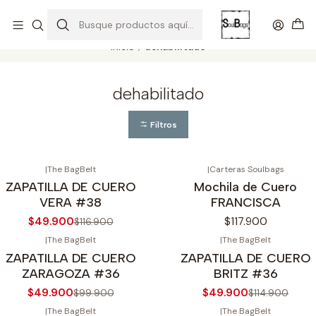
SOLO EL CUERO REEMPLAZA AL CUERO
Todas las carteras acá
Inicio
dehabilitado
dehabilitado
Filtros
|
The BagBelt
|
Carteras Soulbags
57%
OFF
Agotado
ZAPATILLA DE CUERO
Mochila de Cuero
gotado
VERA #38
FRANCISCA
$49.900
$117.900
$116.900
|
The BagBelt
|
The BagBelt
50%
OFF
-57%
OFF
ZAPATILLA DE CUERO
ZAPATILLA DE CUERO
gotado
ZARAGOZA #36
BRITZ #36
$49.900
$49.900
$99.900
$114.900
|
The BagBelt
|
The BagBelt