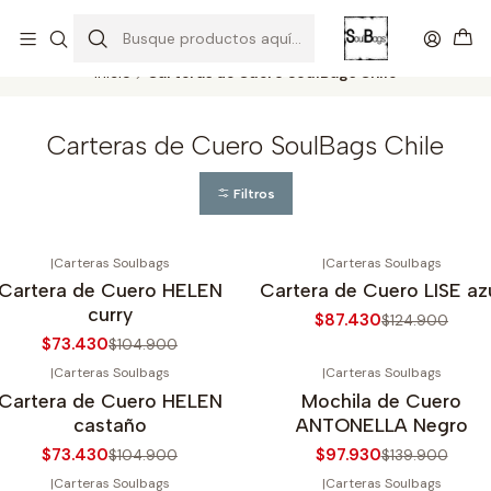
SOLO EL CUERO REEMPLAZA AL CUERO
Todas las carteras acá
Inicio
Carteras de Cuero SoulBags Chile
Carteras de Cuero SoulBags Chile
Filtros
|
Carteras Soulbags
|
Carteras Soulbags
30%
OFF
-30%
OFF
Cartera de Cuero HELEN
Cartera de Cuero LISE az
gotado
Agotado
curry
$87.430
$124.900
$73.430
$104.900
|
Carteras Soulbags
|
Carteras Soulbags
30%
OFF
-30%
OFF
Cartera de Cuero HELEN
Mochila de Cuero
castaño
ANTONELLA Negro
$73.430
$97.930
$104.900
$139.900
|
Carteras Soulbags
|
Carteras Soulbags