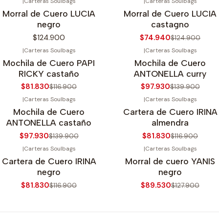
|
Carteras Soulbags
|
Carteras Soulbags
-40%
OFF
gotado
Morral de Cuero LUCIA
Morral de Cuero LUCIA
Agotado
negro
castagno
$124.900
$74.940
$124.900
|
Carteras Soulbags
|
Carteras Soulbags
30%
OFF
-30%
OFF
Mochila de Cuero PAPI
Mochila de Cuero
RICKY castaño
ANTONELLA curry
$81.830
$97.930
$116.900
$139.900
|
Carteras Soulbags
|
Carteras Soulbags
30%
OFF
-30%
OFF
Mochila de Cuero
Cartera de Cuero IRINA
ANTONELLA castaño
almendra
$97.930
$81.830
$139.900
$116.900
|
Carteras Soulbags
|
Carteras Soulbags
30%
OFF
-30%
OFF
Cartera de Cuero IRINA
Morral de cuero YANIS
negro
negro
$81.830
$89.530
$116.900
$127.900