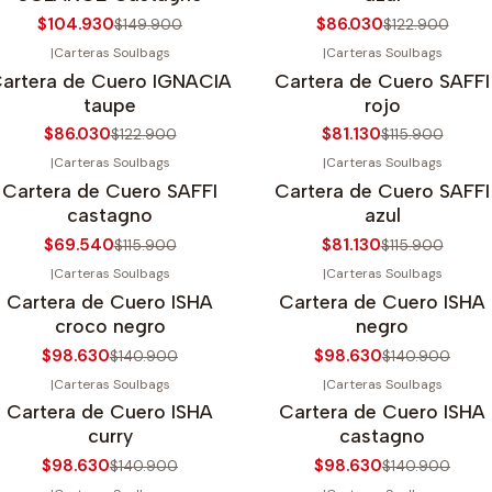
$104.930
$86.030
$149.900
$122.900
|
Carteras Soulbags
|
Carteras Soulbags
30%
OFF
-30%
OFF
artera de Cuero IGNACIA
Cartera de Cuero SAFFI
gotado
Agotado
taupe
rojo
$86.030
$81.130
$122.900
$115.900
|
Carteras Soulbags
|
Carteras Soulbags
40%
OFF
-30%
OFF
Cartera de Cuero SAFFI
Cartera de Cuero SAFFI
gotado
Agotado
castagno
azul
$69.540
$81.130
$115.900
$115.900
|
Carteras Soulbags
|
Carteras Soulbags
30%
OFF
-30%
OFF
Cartera de Cuero ISHA
Cartera de Cuero ISHA
gotado
Agotado
croco negro
negro
$98.630
$98.630
$140.900
$140.900
|
Carteras Soulbags
|
Carteras Soulbags
30%
OFF
-30%
OFF
Cartera de Cuero ISHA
Cartera de Cuero ISHA
gotado
Agotado
curry
castagno
$98.630
$98.630
$140.900
$140.900