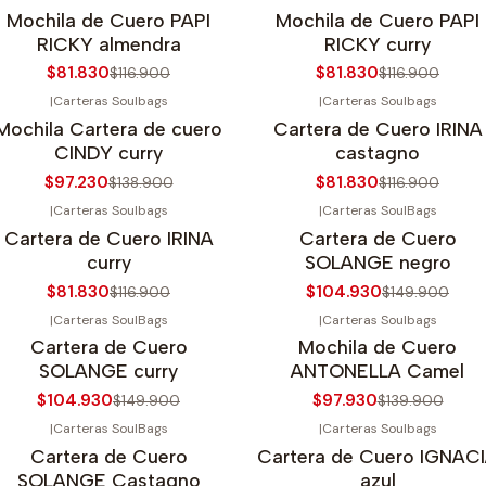
30%
OFF
-30%
OFF
Mochila de Cuero PAPI
Mochila de Cuero PAPI
gotado
RICKY almendra
RICKY curry
$81.830
$81.830
$116.900
$116.900
|
Carteras Soulbags
|
Carteras Soulbags
30%
OFF
-30%
OFF
Mochila Cartera de cuero
Cartera de Cuero IRINA
gotado
CINDY curry
castagno
$97.230
$81.830
$138.900
$116.900
|
Carteras Soulbags
|
Carteras SoulBags
30%
OFF
-30%
OFF
Cartera de Cuero IRINA
Cartera de Cuero
curry
SOLANGE negro
$81.830
$104.930
$116.900
$149.900
|
Carteras SoulBags
|
Carteras Soulbags
30%
OFF
-30%
OFF
Cartera de Cuero
Mochila de Cuero
SOLANGE curry
ANTONELLA Camel
$104.930
$97.930
$149.900
$139.900
|
Carteras SoulBags
|
Carteras Soulbags
30%
OFF
-30%
OFF
Cartera de Cuero
Cartera de Cuero IGNAC
Agotado
SOLANGE Castagno
azul